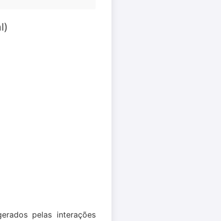
l)
rados pelas interações