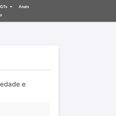
GTs
Anais
ão
iedade e